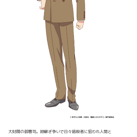
大財閥の御曹司。跡継ぎ争いで日々暗殺者に狙われ人間と