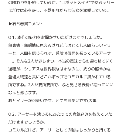
の関わりを拒絶しているが、“ロボットメイド”であるマリー
にだけは心を許し、不器用ながらも彼女を溺愛している。
▶石谷春貴コメント
Q１. 本作の魅力をお聞かせいただけますでしょうか。
無表情・無感情に見えるけれど心はとても人間らしいマリ
ーと、人間を信じられず、普段は仮面を被っているアーサ
ー。そんな2人が少しずつ、本当の意味で心を通わせていく
過程が、シリアスな世界観なはずなのに、周りの賑やかな
登場人物達と共にどこかポップでコミカルに描かれている
所ですね。2人が要所要所で、ふと見せる表情が恋っていい
なぁと感じます。
あとマリーが可愛いです。とても可愛いです(大事
Q２. アーサーを演じるにあたっての意気込みを教えていた
だけますでしょうか。
コミカルだけど、アーサーとしての軸はしっかりと持てる