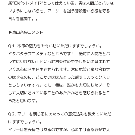
属“ロボットメイド”として仕えている。実は人間だとバレな
いようにしながらも、アーサーを狙う暗殺者から彼を守る
日々を奮闘中。。
▶東山奈央コメント
Q１. 本作の魅力をお聞かせいただけますでしょうか。
ドタバタラブコメディなところです！「絶対に人間だとバ
レてはいけない」という絶対条件の中でしだいに育まれて
いく恋心にドキドキさせられます。常に危険と隣り合わせ
のはずなのに、どこかのほほんとした瞬間もあってクスッ
としちゃいますね。でも一番は、誰かを大切にしたい、そ
して大切にされていることのあたたかさを感じられるとこ
ろだと思います。
Q２. マリーを演じるにあたっての意気込みを教えていただ
けますでしょうか。
マリーは無表情ではあるのですが、心の中は喜怒哀楽で大